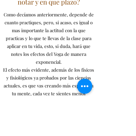
notar y en que plazo?
Como decíamos anteriormente, depende de
cuanto practiques, pero, si acaso, es igual o
mas importante la actitud con la que
practicas y lo que te llevas de la clase para
aplicar en tu vida, esto, si duda, hará que
notes los efectos del Yoga de manera
exponencial.
El efecto más evidente, además de los físicos
y fisiológicos ya probados por las ciencias
actuales, es que vas creando más espacio en
tu mente, cada vez te sientes menos
sobrepasado por las circunstancias y las
situaciones de la visa hasta que, finalmente,
las circunstancias ya no tienen tanta
preeminencia como antes (no quiere decir
que nada te importe, sino que no te